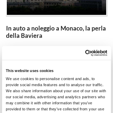
In auto a noleggio a Monaco, la perla
della Baviera
Noleggiare un'auto a Monaco è la soluzione migliore per
coloro i quali desiderano godere appieno del loro
soggiorno nella capitale della Baviera. Città più popolosa
della Germania, dopo Berlino e Amburgo, Monaco vanta
This website uses cookies
numerosi tesori, tutti da scoprire in auto a noleggio.
We use cookies to personalise content and ads, to
Come scriveva Heinrich Heine, "tra arte e birra, Monaco è
provide social media features and to analyse our traffic.
come un villaggio adagiato tra le colline". Con un'auto a
We also share information about your use of our site with
noleggio a Monaco si scopriranno tutti i contrasti di
our social media, advertising and analytics partners who
questa splendida città situata ai piedi delle Alpi.
may combine it with other information that you’ve
Noleggiare un'auto a Monaco consentirà di fare una tappa
provided to them or that they’ve collected from your use