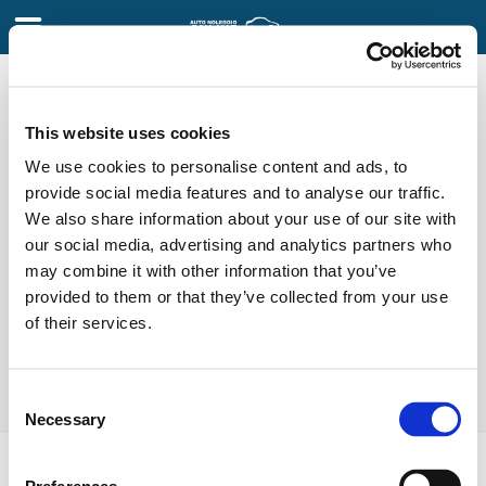
Gestisci la mia
This website uses cookies
prenotazione
We use cookies to personalise content and ads, to
provide social media features and to analyse our traffic.
Inserire i dati utilizzati per la prenotazione.
We also share information about your use of our site with
our social media, advertising and analytics partners who
Cognome
may combine it with other information that you’ve
Si prega di non lasciare il campo vuoto
provided to them or that they’ve collected from your use
Riferimento di prenotazione
of their services.
Si prega di non lasciare il campo vuoto
Consent
Trova
Necessary
Selection
Informazioni Legali
Condizioni Generali