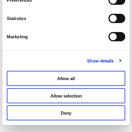
Preferences
Informativa sulla privacy
Dichiarazione di accessibilità
Politica sui cookie
Contatti
Statistics
mietwagenmarkt.de
location-voiture-simple.fr
Marketing
carhiremarket.com
carhiremarket.es
Show details
Allow all
Allow selection
Deny