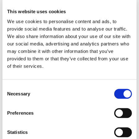
This website uses cookies
Funzionalità di accessibilità
We use cookies to personalise content and ads, to
Widget EqualWeb
con regolazioni del testo,
provide social media features and to analyse our traffic.
modalità di contrasto e supporto ai lettori di
We also share information about your use of our site with
schermo
our social media, advertising and analytics partners who
Compatibilità con zoom
fino al 200%
may combine it with other information that you’ve
provided to them or that they’ve collected from your use
Layout chiari e leggibili
of their services.
Compatibilità dei lettori di schermo tramite
EqualWeb
Consent
Aree di miglioramento
Necessary
Selection
Navigazione tramite tastiera
Preferences
Supportata parzialmente
Alcuni elementi nascosti possono ricevere il focus
Statistics
L’ordine del focus può essere irregolare