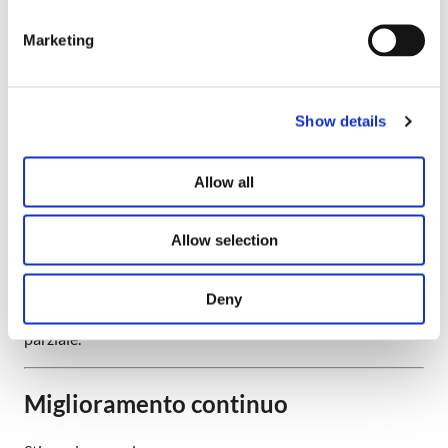
Alcuni componenti non sono pienamente utilizzabili
Marketing
tramite tastiera
Lettori di schermo
Show details
Supporto di base tramite EqualWeb
Comportamento variabile a seconda del browser e
del dispositivo
Allow all
I componenti dinamici potrebbero non annunciare
tutte le informazioni
Allow selection
Valutazioni automatiche
Deny
I test automatici (come WAVE) indicano una conformità
parziale.
Miglioramento continuo