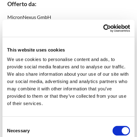
Offerto da:
MicronNexus GmbH
CS Business Center, 5º piano
Hohe Bleichen 22
20354 Amburgo
Germania
This website uses cookies
We use cookies to personalise content and ads, to
E-Mail:
info@carhiremarket.com
provide social media features and to analyse our traffic.
Internet:
www.carhiremarket.com
We also share information about your use of our site with
Registrato:
our social media, advertising and analytics partners who
may combine it with other information that you’ve
Corte di giustizia di Amburgo
provided to them or that they’ve collected from your use
HRB: 75276
of their services.
Numero identificativo IVA:
Consent
DE213011543
Necessary
Selection