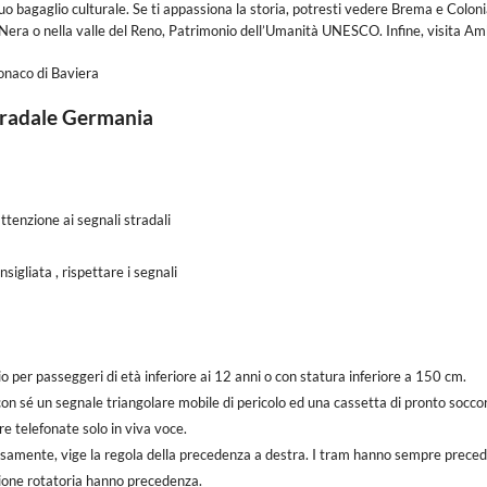
 tuo bagaglio culturale. Se ti appassiona la storia, potresti vedere Brema e Colon
ta Nera o nella valle del Reno, Patrimonio dell’Umanità UNESCO. Infine, visita Am
naco di Baviera
stradale Germania
tenzione ai segnali stradali
igliata , rispettare i segnali
o per passeggeri di età inferiore ai 12 anni o con statura inferiore a 150 cm.
 con sé un segnale triangolare mobile di pericolo ed una cassetta di pronto socco
e telefonate solo in viva voce.
rsamente, vige la regola della precedenza a destra. I tram hanno sempre prece
zione rotatoria hanno precedenza.