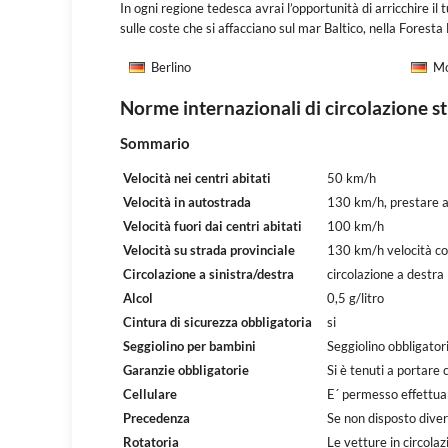
In ogni regione tedesca avrai l’opportunità di arricchire il
sulle coste che si affacciano sul mar Baltico, nella Fores
Berlino
Mo
Norme internazionali di circolazione 
Sommario
Velocità nei centri abitati
50 km/h
Velocità in autostrada
130 km/h, prestare at
Velocità fuori dai centri abitati
100 km/h
Velocità su strada provinciale
130 km/h velocità cons
Circolazione a sinistra/destra
circolazione a destra
Alcol
0,5 g/litro
Cintura di sicurezza obbligatoria
si
Seggiolino per bambini
Seggiolino obbligatori
Garanzie obbligatorie
Si è tenuti a portare
Cellulare
E´ permesso effettuar
Precedenza
Se non disposto dive
Rotatoria
Le vetture in circola