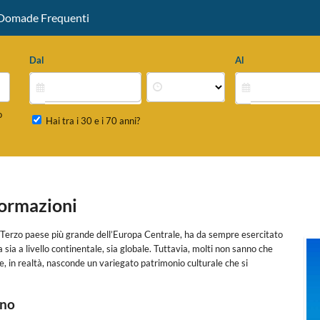
omade Frequenti
Dal
Al
o
Hai tra i 30 e i 70 anni?
formazioni
 Terzo paese più grande dell’Europa Centrale, ha da sempre esercitato
sia a livello continentale, sia globale. Tuttavia, molti non sanno che
 in realtà, nasconde un variegato patrimonio culturale che si
ino