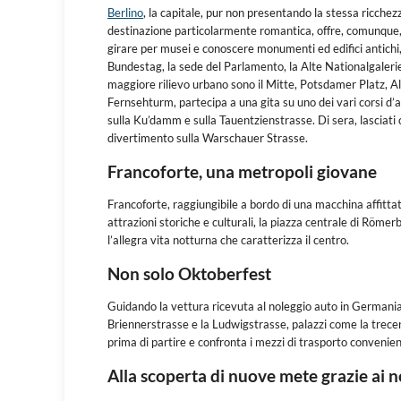
Berlino
, la capitale, pur non presentando la stessa ricchez
destinazione particolarmente romantica, offre, comunque,
girare per musei e conoscere monumenti ed edifici antichi, no
Bundestag, la sede del Parlamento, la Alte Nationalgaleri
maggiore rilievo urbano sono il Mitte, Potsdamer Platz, Ale
Fernsehturm, partecipa a una gita su uno dei vari corsi d’ac
sulla Ku’damm e sulla Tauentzienstrasse. Di sera, lasciati 
divertimento sulla Warschauer Strasse.
Francoforte, una metropoli giovane
Francoforte, raggiungibile a bordo di una macchina affittat
attrazioni storiche e culturali, la piazza centrale di Römer
l’allegra vita notturna che caratterizza il centro.
Non solo Oktoberfest
Guidando la vettura ricevuta al noleggio auto in Germania
Briennerstrasse e la Ludwigstrasse, palazzi come la trecen
prima di partire e confronta i mezzi di trasporto convenien
Alla scoperta di nuove mete grazie ai 