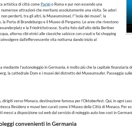
za artistica di città come
Parigi
o Roma e pur non essendo una
 numerose attrazioni che meritano assolutamente una visita. Se adori
n perderti, tra gli altri, la Museumsinsel, l’“isola dei musei”, la
e, la Porta di Brandeburgo e il Museo di Pergamo. Le aree che rivestono
xanderplatz e la Friedrichstrasse. Scatta foto dall’alto della Berliner
qua, alterna cibi etnici alle classiche salsicce con crauti e fai shopping
coinvolgere dall’effervescente vita notturna dando inizio al
a mediante l’autonoleggio in Germania, è molto più che la capitale finanziaria de
berg, la cattedrale Dom e i musei del distretto del Museumsufer. Passeggia sulle r
, dirigiti verso Monaco, destinazione famosa per l’Oktoberfest. Qui, in ogni ca
tesca Residenz e musei ben curati come il Museo della Città di Monaco. Per esplor
ti messi a disposizione sul web dal servizio di noleggio auto low cost in Germania
noleggi convenienti in Germania